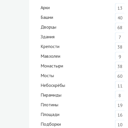
Арки
13
Башни
40
Дворцы
68
Здания
7
Крепости
38
Мавзолеи
9
Монастыри
38
Мосты
60
Небоскрёбы
11
Пирамиды
8
Плотины
19
Площади
16
Подборки
10