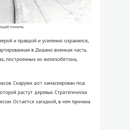
ующий тоннель
верой и правдой и усиленно охранялся,
вартированная в Дидино военная часть.
ах, построенных из железобетона,
пасов. Снаружи дот замаскирован под
которой растут деревья. Стратегически
есом. Остается загадкой, в чем причина