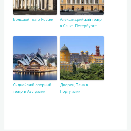
Большой театр России
Александрийский театр
в Санкт- Петербурге
Сиднейский оперный
Дворец Пена в
театр в Австралии
Португалии