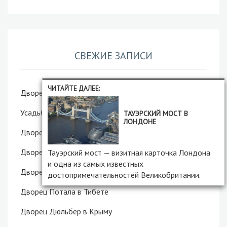
СВЕЖИЕ ЗАПИСИ
ЧИТАЙТЕ ДАЛЕЕ:
Дворец Хэмптон-Корт в Лондоне
Усадьба Рукавишниковых в Нижнем Новгороде
ТАУЭРСКИЙ МОСТ В
ЛОНДОНЕ
Дворец Харакс в Крыму
Дворец Румянцевых-Паскевичей в Гомеле
Тауэрский мост — визитная карточка Лондона
и одна из самых известных
Дворец Пусловских в Белоруссии
достопримечательностей Великобритании.
Дворец Потала в Тибете
Дворец Дюльбер в Крыму