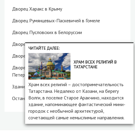
Дворец Харакс в Крыму
Дворец Румянцевых-Паскевичей в Гомеле
Дворец Пусловских в Белоруссии
Дворец Потала в Тибете
ЧИТАЙТЕ ДАЛЕЕ:
Дворец Дюльбер в Крыму
ХРАМ ВСЕХ РЕЛИГИЙ В
ТАТАРСТАНЕ
Дворец князей Белосельских-Белозерских в Санкт-
Петербурге
Храм всех религий – достопримечательность
Здания Сената и Синода в Санкт-Петербурге
Татарстана. Недалеко от Казани, на берегу
Волги, в поселке Старое Аракчино, находится
Останкино – усадьба и башня в Москве
здание, напоминающее фантастический мини-
городок с необычной архитектурой,
сочетающей самые немыслимые направления.