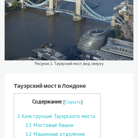
Рисунок 1. Тауэрский мост, вид сверху
Тауэрский мост в Лондоне
Содержание
[
Скрыть
]
1
Конструкция Тауэрского моста
1.1
Мостовые башни
1.2
Машинные отделения