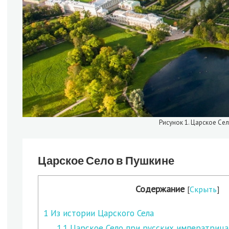
Рисунок 1. Царское Се
Царское Село в Пушкине
Содержание
[
Скрыть
]
1
Из истории Царского Села
1.1
Царское Село при русских императрица