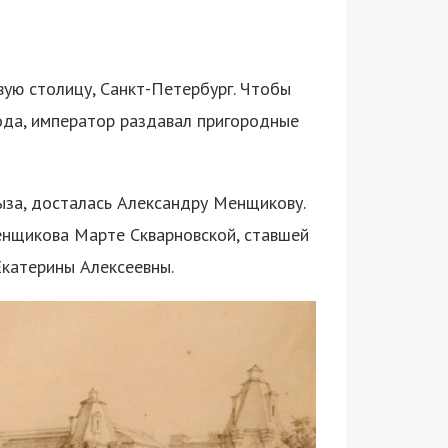
ую столицу, Санкт-Петербург. Чтобы
ода, император раздавал пригородные
ыза, досталась Александру Менщикову.
енщикова Марте Скварновской, ставшей
Екатерины Алексеевны.