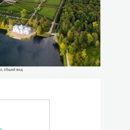
ло, общий вид
х