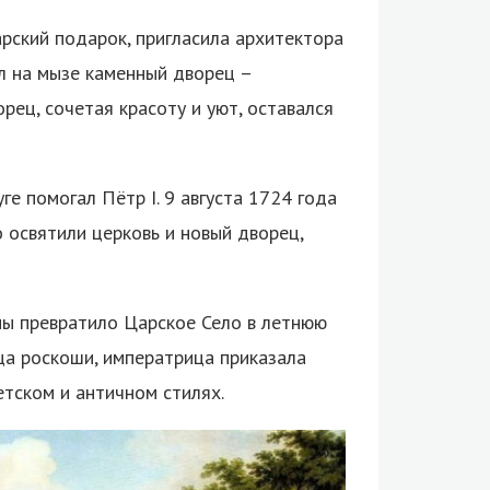
арский подарок, пригласила архитектора
л на мызе каменный дворец –
рец, сочетая красоту и уют, оставался
ге помогал Пётр I. 9 августа 1724 года
 освятили церковь и новый дворец,
ы превратило Царское Село в летнюю
ца роскоши, императрица приказала
етском и античном стилях.