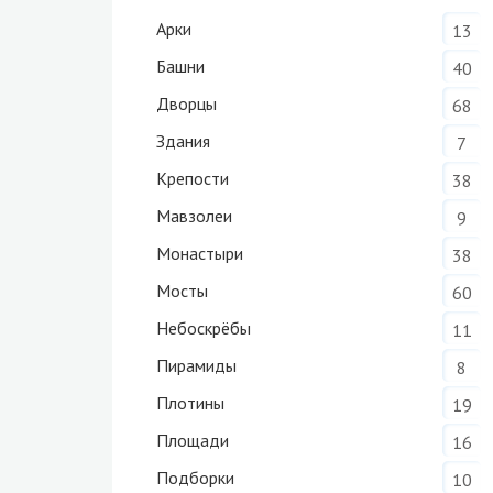
Арки
13
Башни
40
Дворцы
68
Здания
7
Крепости
38
Мавзолеи
9
Монастыри
38
Мосты
60
Небоскрёбы
11
Пирамиды
8
Плотины
19
Площади
16
Подборки
10