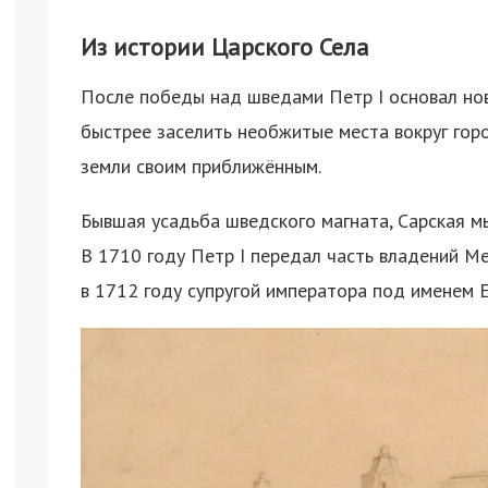
Из истории Царского Села
После победы над шведами Петр I основал нов
быстрее заселить необжитые места вокруг гор
земли своим приближённым.
Бывшая усадьба шведского магната, Сарская м
В 1710 году Петр I передал часть владений М
в 1712 году супругой императора под именем 