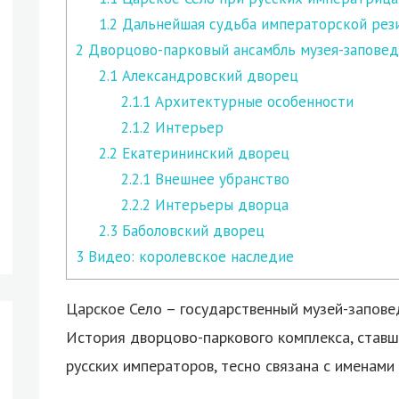
1.2
Дальнейшая судьба императорской рез
2
Дворцово-парковый ансамбль музея-заповед
2.1
Александровский дворец
2.1.1
Архитектурные особенности
2.1.2
Интерьер
2.2
Екатерининский дворец
2.2.1
Внешнее убранство
2.2.2
Интерьеры дворца
2.3
Баболовский дворец
3
Видео: королевское наследие
Царское Село – государственный музей-запове
История дворцово-паркового комплекса, став
русских императоров, тесно связана с именами