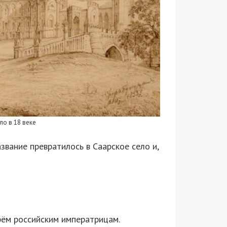
ло в 18 веке
вание превратилось в Саарское село и,
рём российским императрицам.