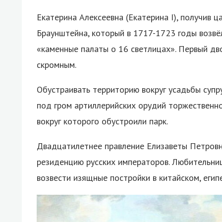
Екатерина Алексеевна (Екатерина I), получив ц
Браунштейна, который в 1717-1723 годы возвё
«каменные палаты о 16 светлицах». Первый дво
скромным.
Обустраивать территорию вокруг усадьбы супру
под гром артиллерийских орудий торжественно
вокруг которого обустроили парк.
Двадцатилетнее правление Елизаветы Петровн
резиденцию русских императоров. Любительни
возвести изящные постройки в китайском, егип