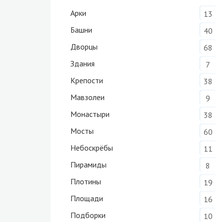
Арки
13
Башни
40
Дворцы
68
Здания
7
Крепости
38
Мавзолеи
9
Монастыри
38
Мосты
60
Небоскрёбы
11
Пирамиды
8
Плотины
19
Площади
16
Подборки
10