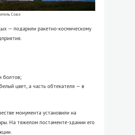
ситель Союз
тдых — подарили ракетно-космическому
дприятия.
и болтов;
белый цвет, а часть обтекателя — в
ачестве монумента установили на
ары. На тяжелом постаменте-здании его
кции.