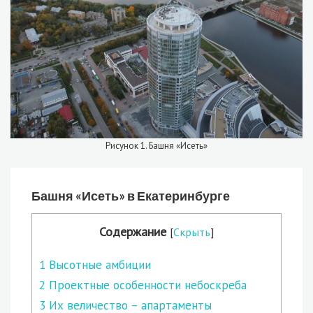
Рисунок 1. Башня «Исеть»
Башня «Исеть» в Екатеринбурге
Содержание
[
Скрыть
]
1
Высотные амбиции
2
Проектные особенности небоскреба
3
Их величество – апартаменты