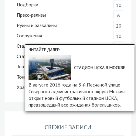
Подборки
10
Пресс-релизы
6
Руины и развалины
29
Сооружения
10
Стадионы
17
ЧИТАЙТЕ ДАЛЕЕ:
Статуи
50
Театры
4
СТАДИОН ЦСКА В МОСКВЕ
Тоннели
5
В августе 2016 года на 3-й Песчаной улице
Храмы
60
Северного административного округа Москвы
открыт новый футбольный стадион ЦСКА,
превзошедший все ожидания болельщиков.
СВЕЖИЕ ЗАПИСИ