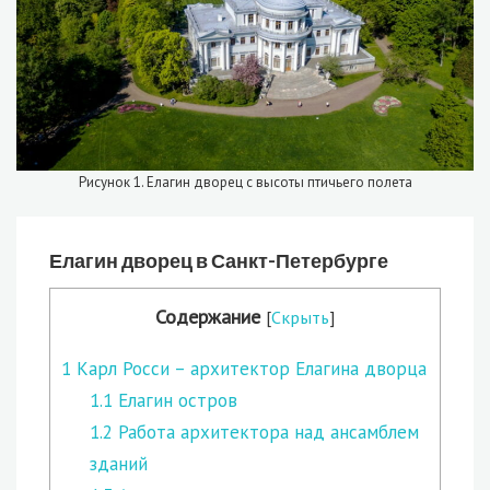
Рисунок 1. Елагин дворец с высоты птичьего полета
Елагин дворец в Санкт-Петербурге
Содержание
[
Скрыть
]
1
Карл Росси – архитектор Елагина дворца
1.1
Елагин остров
1.2
Работа архитектора над ансамблем
зданий