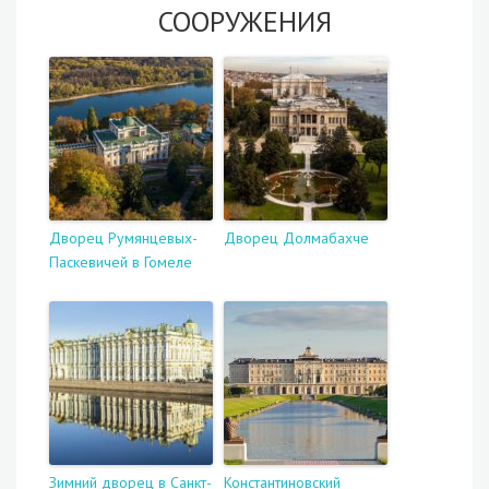
СООРУЖЕНИЯ
Дворец Румянцевых-
Дворец Долмабахче
Паскевичей в Гомеле
Зимний дворец в Санкт-
Константиновский