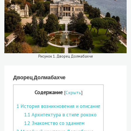
Рисунок 1. Дворец Долмабахче
Дворец Долмабахче
Содержание
[
Скрыть
]
1
История возникновения и описание
1.1
Архитектура в стиле рококо
1.2
Знакомство со зданием