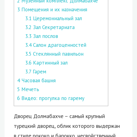
2
Музейный комплекс Долмабахче
3
Помещения и их назначения
3.1
Церемониальный зал
3.2
Зал Секретариата
3.3
Зал послов
3.4
Салон драгоценностей
3.5
Стеклянный павильон
3.6
Картинный зал
3.7
Гарем
4
Часовая башня
5
Мечеть
6
Видео: прогулка по гарему
Дворец Долмабахче – самый крупный
турецкий дворец, облик которого выдержан
в стиле рококо и барокко, несвойственный