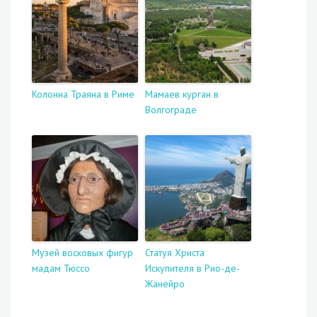
Колонна Траяна в Риме
Мамаев курган в
Волгограде
Музей восковых фигур
Статуя Христа
мадам Тюссо
Искупителя в Рио-де-
Жанейро