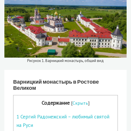
Рисунок 1. Варницкий монастырь, общий вид
Варницкий монастырь в Ростове
Великом
Содержание
[
Скрыть
]
1
Сергий Радонежский – любимый святой
на Руси