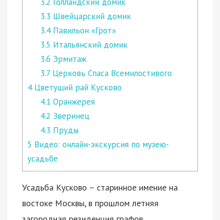
3.2
Голландский домик
3.3
Швейцарский домик
3.4
Павильон «Грот»
3.5
Итальянский домик
3.6
Эрмитаж
3.7
Церковь Спаса Всемилостивого
4
Цветущий рай Кусково
4.1
Оранжерея
4.2
Зверинец
4.3
Пруды
5
Видео: онлайн-экскурсия по музею-
усадьбе
Усадьба Кусково – старинное имение на
востоке Москвы, в прошлом летняя
загородная резиденция графов