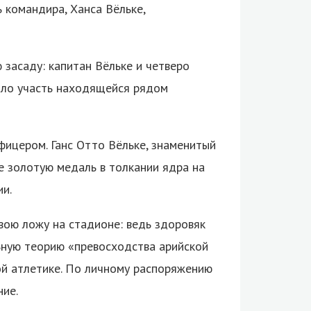
 командира, Ханса Вёльке,
 засаду: капитан Вёльке и четверо
ило участь находящейся рядом
ицером. Ганс Отто Вёльке, знаменитый
не золотую медаль в толкании ядра на
и.
вою ложу на стадионе: ведь здоровяк
ьную теорию «превосходства арийской
ой атлетике. По личному распоряжению
ие.