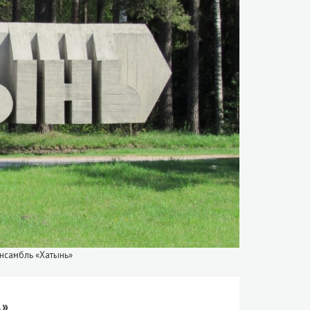
ансамбль «Хатынь»
ь»