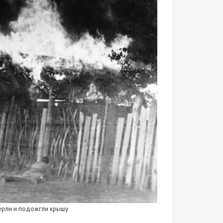
перли и подожгли крышу