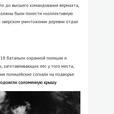
ло до высшего командования вермахта,
должны были понести «коллективную
 о зверском уничтожении деревни отдал
118 батальон охранной полиции и
, заготавливающих лес у того места,
вни полицейские согнали на подворье
 подожгли соломенную крышу
.