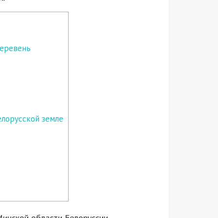
деревень
елорусской земле
инской области Белоруссии,