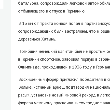
батальона, сопровождали легковой автомобиль
отбывающего в отпуск в Германию.
В 13 км от тракта конвой попал в партизанскую
сопровождающих были застрелены, что и реш
деревеньки Хатынь.
Погибший немецкий капитан был не простым оф
в Германии спортсмен, завоевал первую в стра
Олимпиаде, проходившей в 1936 году в Германи
Восхищенный фюрер пригласил победителя в с
Вёльке, истинный ариец, подтвердил национал
расы», установив новый мировой рекорд в легк
фюрера чемпиону присвоили внеочередное зван