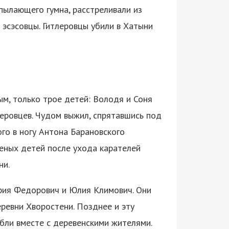
ылающего гумна, расстреливали из
 эсэсовцы. Гитлеровцы убили в Хатыни
ым, только трое детей: Володя и Соня
леровцев. Чудом выжил, спрятавшись под
го в ногу Антона Барановского
неных детей после ухода карателей
ни.
ария Федорович и Юлия Климович. Они
ревни Хворостени. Позднее и эту
ибли вместе с деревенскими жителями.