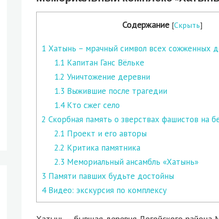
Содержание
[
Скрыть
]
1
Хатынь – мрачный символ всех сожженных 
1.1
Капитан Ганс Вёльке
1.2
Уничтожение деревни
1.3
Выжившие после трагедии
1.4
Кто сжег село
2
Скорбная память о зверствах фашистов на б
2.1
Проект и его авторы
2.2
Критика памятника
2.3
Мемориальный ансамбль «Хатынь»
3
Памяти павших будьте достойны
4
Видео: экскурсия по комплексу
Хатынь – бывшая деревня Логойского района М