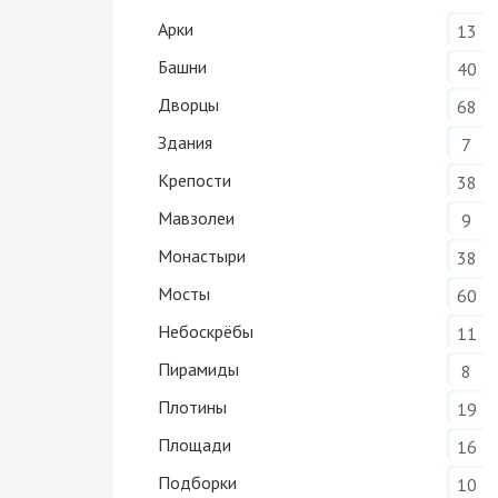
Арки
13
Башни
40
Дворцы
68
Здания
7
Крепости
38
Мавзолеи
9
Монастыри
38
Мосты
60
Небоскрёбы
11
Пирамиды
8
Плотины
19
Площади
16
Подборки
10