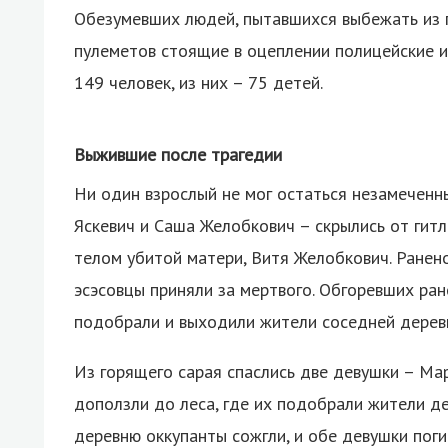
Обезумевших людей, пытавшихся выбежать из п
пулеметов стоящие в оцеплении полицейские и
149 человек, из них – 75 детей.
Выжившие после трагедии
Ни один взрослый не мог остаться незамеченн
Яскевич и Саша Желобкович – скрылись от гит
телом убитой матери, Витя Желобкович. Ранено
эсэсовцы приняли за мертвого. Обгоревших ра
подобрали и выходили жители соседней дерев
Из горящего сарая спаслись две девушки – М
доползли до леса, где их подобрали жители де
деревню оккупанты сожгли, и обе девушки пог