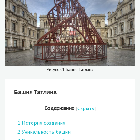
Рисунок 1. Башня Татлина
Башня Татлина
Содержание
[
Скрыть
]
1
История создания
2
Уникальность башни