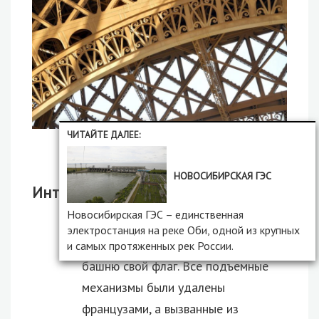
ЧИТАЙТЕ ДАЛЕЕ:
Рисунок 12. Фирменный цвет
НОВОСИБИРСКАЯ ГЭС
Интересные факты
Новосибирская ГЭС – единственная
Во время немецкой оккупации
электростанция на реке Оби, одной из крупных
агрессоры не могли водрузить на
и самых протяженных рек России.
башню свой флаг. Все подъемные
механизмы были удалены
французами, а вызванные из