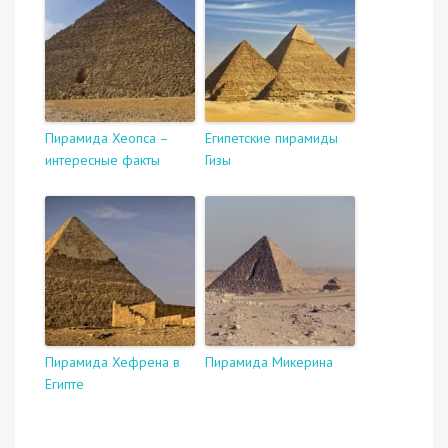
Пирамида Хеопса –
Египетские пирамиды
интересные факты
Гизы
Пирамида Хефрена в
Пирамида Микерина
Египте