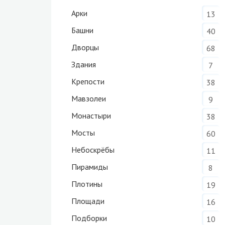
Арки
13
Башни
40
Дворцы
68
Здания
7
Крепости
38
Мавзолеи
9
Монастыри
38
Мосты
60
Небоскрёбы
11
Пирамиды
8
Плотины
19
Площади
16
Подборки
10