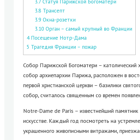
3.7
Статуя Парижской Богоматери
3.8
Трансепт
3.9
Окна-розетки
3.10
Орган – самый крупный во Франции
4
Посещение Нотр-Дама
5
Трагедия Франции – пожар
Собор Парижской Богоматери – католический 
собор архиепархии Парижа, расположен в вост
первой христианской церкви – базилики святог
собор, считалось священным со времен появлен
Notre-Dame de Paris – известнейший памятник 
искусстве. Каждый год посмотреть на устремле
украшенного живописными витражами, приезжа