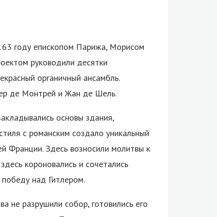
163 году епископом Парижа, Морисом
роектом руководили десятки
рекрасный органичный ансамбль.
ер де Монтрей и Жан де Шель.
закладывались основы здания,
 стиля с романским создало уникальный
ей Франции. Здесь возносили молитвы к
 здесь короновались и сочетались
 победу над Гитлером.
а не разрушили собор, готовились его