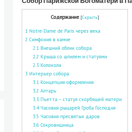
Собор Парижской Богоматери в П
Содержание
[
Скрыть
]
1
Notre-Dame de Paris через века
2
Симфония в камне
2.1
Внешний облик собора
2.2
Крыша со шпилем и статуями
2.3
Колокола
3
Интерьер собора
3.1
Концепция оформления
3.2
Алтарь
3.3
Пьетта – статуя скорбящей матери
3.4
Часовня рыцарей Гроба Господня
3.5
Часовня пресвятых даров
3.6
Сокровищница