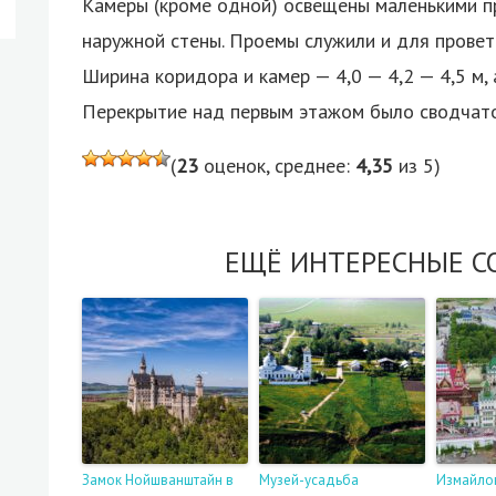
Камеры (кроме одной) освещены маленькими 
наружной стены. Проемы служили и для провет
Ширина коридора и камер — 4,0 — 4,2 — 4,5 м, а
Перекрытие над первым этажом было сводчато
(
23
оценок, среднее:
4,35
из 5)
ЕЩЁ ИНТЕРЕСНЫЕ С
Замок Нойшванштайн в
Музей-усадьба
Измайлов