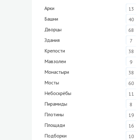
Арки
13
Башни
40
Дворцы
68
Здания
7
Крепости
38
Мавзолеи
9
Монастыри
38
Мосты
60
Небоскрёбы
11
Пирамиды
8
Плотины
19
Площади
16
Подборки
10