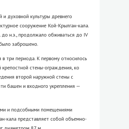
 и духовной культуры древнего
ктурное сооружение Кой-Крылган-кала.
. до н.э., продолжало обживаться до IV
но было заброшено.
я в три периода. К первому относилось
 крепостной стены-ограждения, ко
едения второй наружной стены с
яти башен и входного укрепления —
лыми и подсобными помещениями
ан-кала представляет собой объемно-
уг диаметром 87 м.