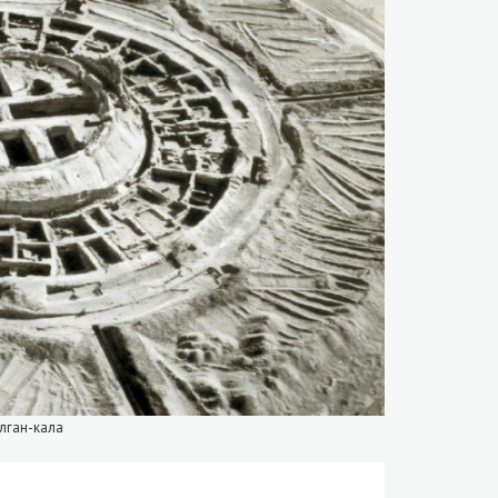
лган-кала