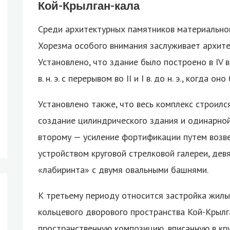
Кой-Крылган-кала
Среди архитектурных памятников материальной
Хорезма особого внимания заслуживает архите
Установлено, что здание было построено в IV в
в. н. э. с перерывом во II и I в. до н. э., когда о
Установлено также, что весь комплекс строилс
создание цилиндрического здания и одинарной
второму — усиление фортификации путем возв
устройством круговой стрелковой галереи, дев
«лабиринта» с двумя овальными башнями.
К третьему периоду относится застройка жи
кольцевого дворового пространства Кой-Крылг
пространственную композицию, вписанную в кр