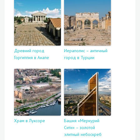
Древний город
Иераполис – античный
Горгиппия в Анапе
город в Турции
Храм в Луксоре
Башня «Меркурий
Сити» – золотой
элитный небоскреб