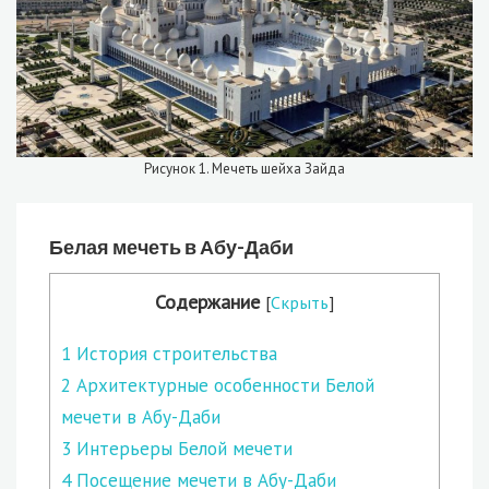
Рисунок 1. Мечеть шейха Зайда
Белая мечеть в Абу-Даби
Содержание
[
Скрыть
]
1
История строительства
2
Архитектурные особенности Белой
мечети в Абу-Даби
3
Интерьеры Белой мечети
4
Посещение мечети в Абу-Даби