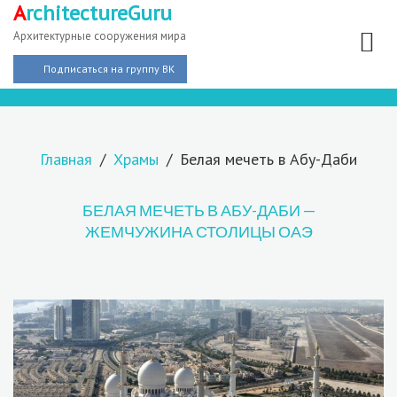
A
rchitectureGuru
Архитектурные сооружения мира
Подписаться на группу ВК
Главная
Храмы
Белая мечеть в Абу-Даби
БЕЛАЯ МЕЧЕТЬ В АБУ-ДАБИ —
ЖЕМЧУЖИНА СТОЛИЦЫ ОАЭ