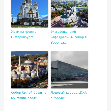
Храм на крови в
Благовещенский
Екатеринбурге
кафедральный собор в
Воронеже
Собор Святой Софии в
Ледовый дворец ЦСКА
Константинополе
в Москве