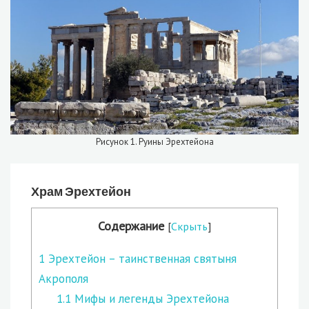
Рисунок 1. Руины Эрехтейона
Храм Эрехтейон
Содержание
[
Скрыть
]
1
Эрехтейон – таинственная святыня
Акрополя
1.1
Мифы и легенды Эрехтейона