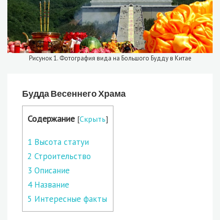
Рисунок 1. Фотография вида на Большого Будду в Китае
Будда Весеннего Храма
Содержание
[
Скрыть
]
1
Высота статуи
2
Строительство
3
Описание
4
Название
5
Интересные факты