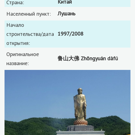
Китай
Страна:
Лушань
Населенный пункт:
Начало
1997/2008
строительства/дата
открытия:
Оригинальное
鲁山大佛 Zhōngyuán dàfú
название: