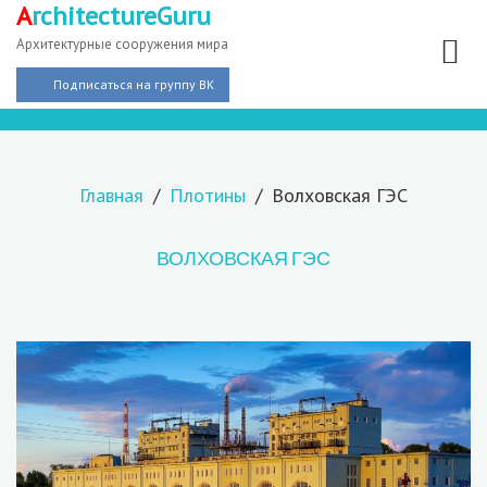
A
rchitectureGuru
Архитектурные сооружения мира
Подписаться на группу ВК
Главная
Плотины
Волховская ГЭС
ВОЛХОВСКАЯ ГЭС