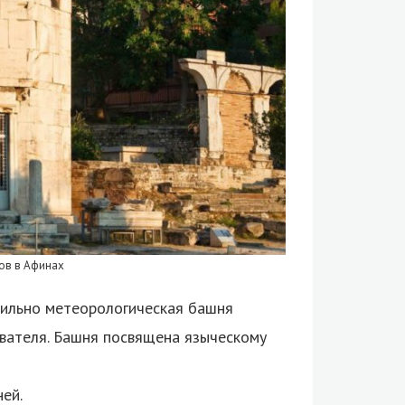
ров в Афинах
вильно метеорологическая башня
ователя. Башня посвящена языческому
ей.