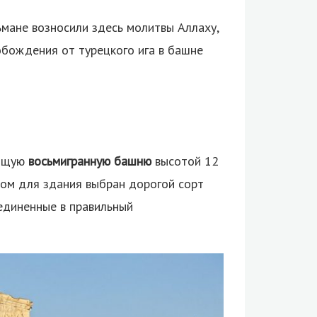
ьмане возносили здесь молитвы Аллаху,
обождения от турецкого ига в башне
оящую
восьмигранную башню
высотой 12
лом для здания выбран дорогой сорт
оединенные в правильный