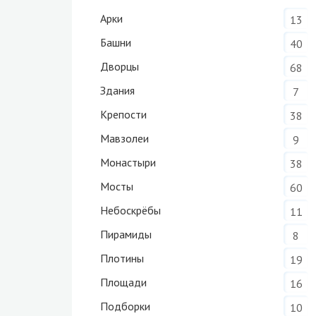
Арки
13
Башни
40
Дворцы
68
Здания
7
Крепости
38
Мавзолеи
9
Монастыри
38
Мосты
60
Небоскрёбы
11
Пирамиды
8
Плотины
19
Площади
16
Подборки
10