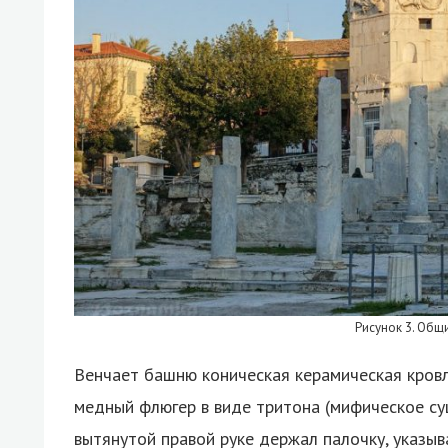
Рисунок 3. Общ
Венчает башню коническая керамическая кровл
медный флюгер в виде тритона (мифическое су
вытянутой правой руке держал палочку, указы