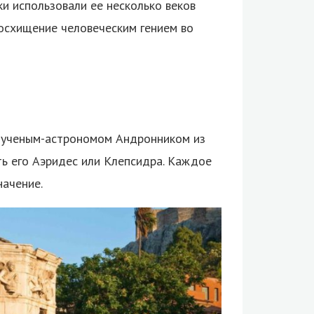
ки использовали ее несколько веков
осхищение человеческим гением во
ы ученым-астрономом Андронником из
ть его Аэридес или Клепсидра. Каждое
начение.