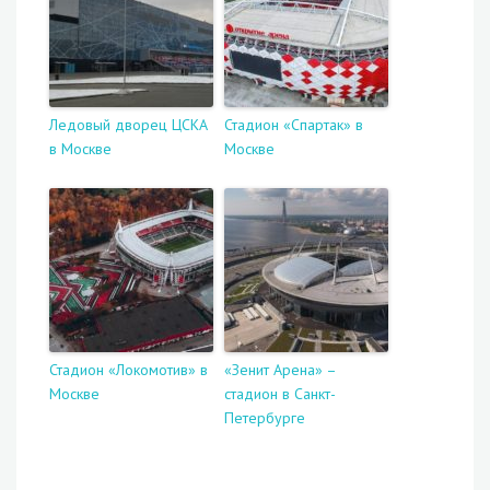
Ледовый дворец ЦСКА
Стадион «Спартак» в
в Москве
Москве
Стадион «Локомотив» в
«Зенит Арена» –
Москве
стадион в Санкт-
Петербурге