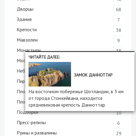
Дворцы
68
Здания
7
Крепости
38
Мавзолеи
9
Монастыри
38
ЧИТАЙТЕ ДАЛЕЕ:
Мосты
60
Небоскрёбы
11
ЗАМОК ДАННОТТАР
Пирамиды
8
На восточном побережье Шотландии, в 3 км
Плотины
19
от города Стонхейвана, находится
Площади
16
средневековая крепость Данноттар.
Подборки
10
Пресс-релизы
6
Руины и развалины
29