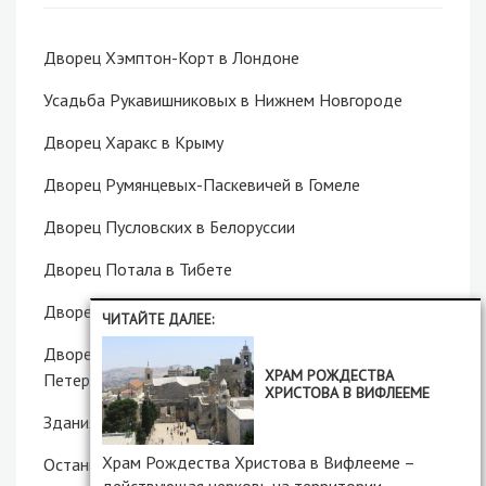
Дворец Хэмптон-Корт в Лондоне
Усадьба Рукавишниковых в Нижнем Новгороде
Дворец Харакс в Крыму
Дворец Румянцевых-Паскевичей в Гомеле
Дворец Пусловских в Белоруссии
Дворец Потала в Тибете
Дворец Дюльбер в Крыму
ЧИТАЙТЕ ДАЛЕЕ:
Дворец князей Белосельских-Белозерских в Санкт-
ХРАМ РОЖДЕСТВА
Петербурге
ХРИСТОВА В ВИФЛЕЕМЕ
Здания Сената и Синода в Санкт-Петербурге
Храм Рождества Христова в Вифлееме –
Останкино – усадьба и башня в Москве