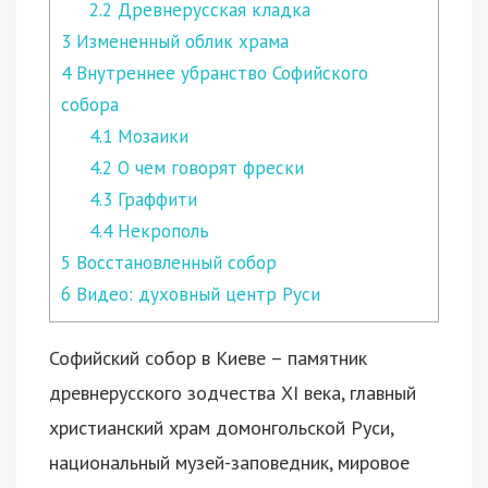
2.2
Древнерусская кладка
3
Измененный облик храма
4
Внутреннее убранство Софийского
собора
4.1
Мозаики
4.2
О чем говорят фрески
4.3
Граффити
4.4
Некрополь
5
Восстановленный собор
6
Видео: духовный центр Руси
Софийский собор в Киеве – памятник
древнерусского зодчества XI века, главный
христианский храм домонгольской Руси,
национальный музей-заповедник, мировое