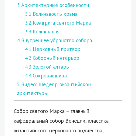
3
Архитектурные особенности
3.1
Величавость храма
3.2
Квадрига святого Марка
3.3
Колокольня
4
Внутреннее убранство собора
4.1
Церковный притвор
4.2
Соборный интерьер
4.3
Золотой алтарь
4.4
Сокровищница
5
Видео: Шедевр византийской
архитектуры
Собор святого Марка – главный
кафедральный собор Венеции, классика
византийского церковного зодчества,