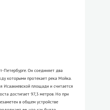
т-Петербурге. Он соединяет два
жду которыми протекает река Мойка.
ля Исаакиевской площади и считается
ста достигает 97,3 метров. Но при
незаметен в общем устройстве
родолжает ее, что как будто