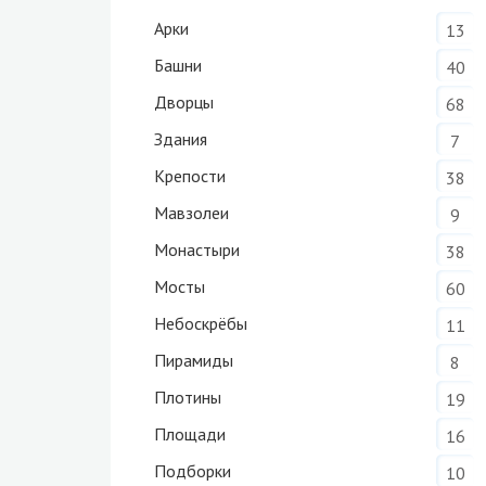
Арки
13
Башни
40
Дворцы
68
Здания
7
Крепости
38
Мавзолеи
9
Монастыри
38
Мосты
60
Небоскрёбы
11
Пирамиды
8
Плотины
19
Площади
16
Подборки
10