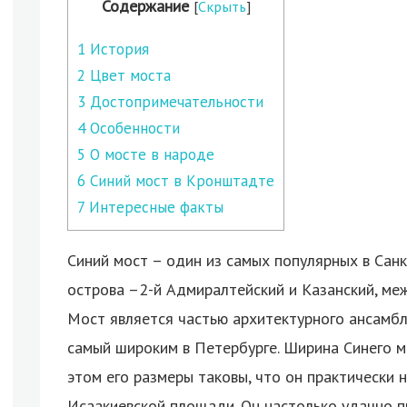
Содержание
[
Скрыть
]
1
История
2
Цвет моста
3
Достопримечательности
4
Особенности
5
О мосте в народе
6
Синий мост в Кронштадте
7
Интересные факты
Синий мост – один из самых популярных в Санк
острова –2-й Адмиралтейский и Казанский, ме
Мост является частью архитектурного ансамб
самый широким в Петербурге. Ширина Синего мо
этом его размеры таковы, что он практически 
Исаакиевской площади. Он настолько удачно п