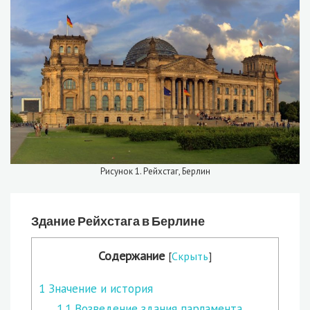
Рисунок 1. Рейхстаг, Берлин
Здание Рейхстага в Берлине
Содержание
[
Скрыть
]
1
Значение и история
1.1
Возведение здания парламента