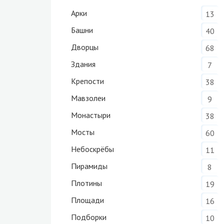
Арки
13
Башни
40
Дворцы
68
Здания
7
Крепости
38
Мавзолеи
9
Монастыри
38
Мосты
60
Небоскрёбы
11
Пирамиды
8
Плотины
19
Площади
16
Подборки
10