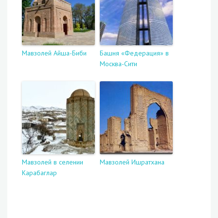
Мавзолей Айша-Биби
Башня «Федерация» в
Москва-Сити
Мавзолей в селении
Мавзолей Ишратхана
Карабаглар