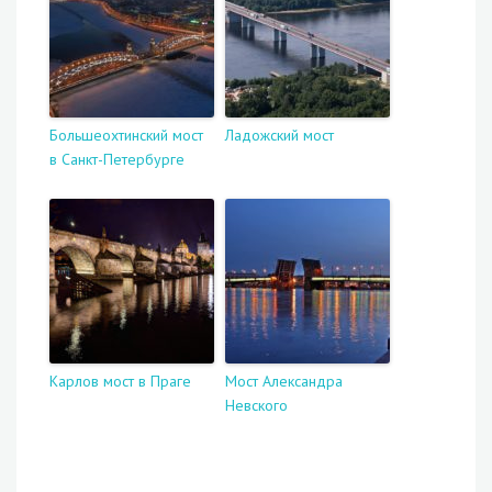
Большеохтинский мост
Ладожский мост
в Санкт-Петербурге
Карлов мост в Праге
Мост Александра
Невского