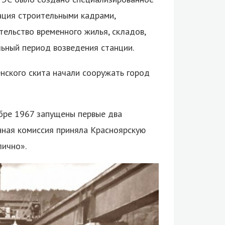
ация строительными кадрами,
ельство временного жилья, складов,
льный период возведения станции.
нского скита начали сооружать город
ябре 1967 запущены первые два
енная комиссия приняла Красноярскую
лично».