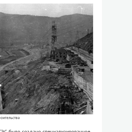
роительства
 ГЭС было создано специализированное