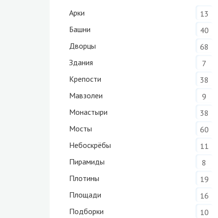
Арки
13
Башни
40
Дворцы
68
Здания
7
Крепости
38
Мавзолеи
9
Монастыри
38
Мосты
60
Небоскрёбы
11
Пирамиды
8
Плотины
19
Площади
16
Подборки
10