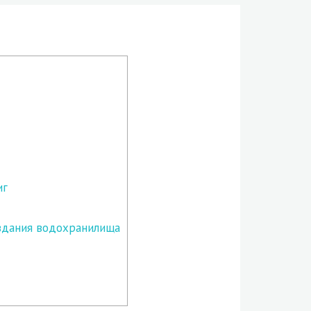
иг
оздания водохранилища