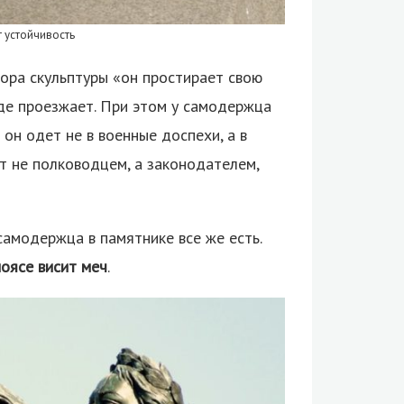
т устойчивость
тора скульптуры «он простирает свою
где проезжает. При этом у самодержца
 он одет не в военные доспехи, а в
т не полководцем, а законодателем,
самодержца в памятнике все же есть.
поясе висит меч
.