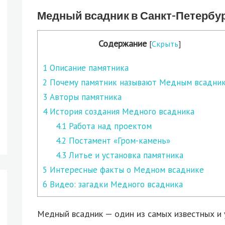
Медный всадник в Санкт-Петербу
Содержание
[
Скрыть
]
1
Описание памятника
2
Почему памятник называют Медным всадни
3
Авторы памятника
4
История создания Медного всадника
4.1
Работа над проектом
4.2
Постамент «Гром-камень»
4.3
Литье и установка памятника
5
Интересные факты о Медном всаднике
6
Видео: загадки Медного всадника
Медный всадник — один из самых известных и 