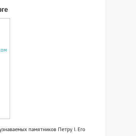
рге
ком
узнаваемых памятников Петру I. Его