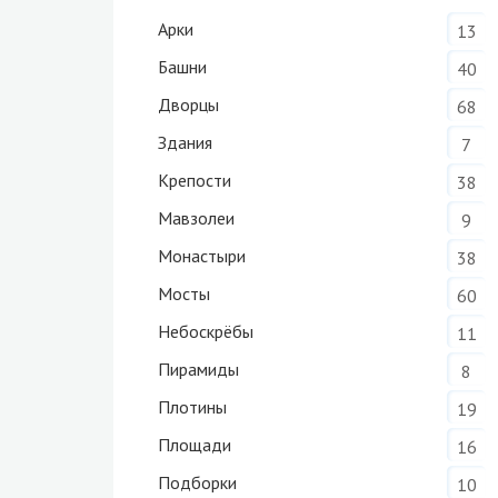
Арки
13
Башни
40
Дворцы
68
Здания
7
Крепости
38
Мавзолеи
9
Монастыри
38
Мосты
60
Небоскрёбы
11
Пирамиды
8
Плотины
19
Площади
16
Подборки
10